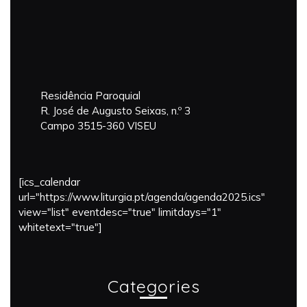
Residência Paroquial
R. José de Augusto Seixas, n.º 3
Campo 3515-360 VISEU
[ics_calendar
url="https://www.liturgia.pt/agenda/agenda2025.ics"
view="list" eventdesc="true" limitdays="1"
whitetext="true"]
Categories