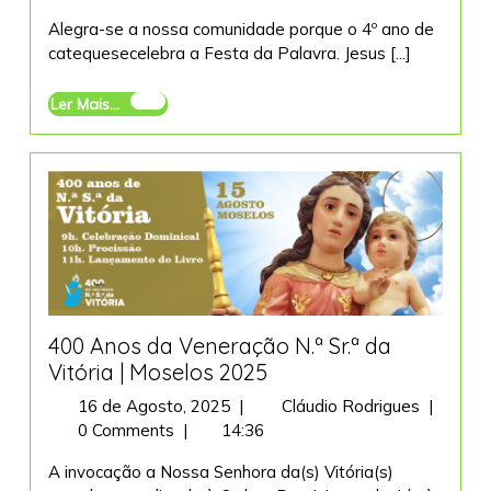
2025
Palavra
Alegra-se a nossa comunidade porque o 4º ano de
Quarto
catequesecelebra a Festa da Palavra. Jesus [...]
ano
Ler
Ler Mais...
Mais...
400 Anos da Veneração N.ª Sr.ª da
Vitória | Moselos 2025
16
400
16 de Agosto, 2025
|
Cláudio Rodrigues
|
de
Anos
0 Comments
|
14:36
Agosto,
da
A invocação a Nossa Senhora da(s) Vitória(s)
2025
Veneraç