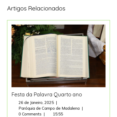
Artigos Relacionados
Festa da Palavra Quarto ano
26
26 de Janeiro, 2025
|
de
Festa
Paróquia de Campo de Madalena
|
Janeiro,
da
0 Comments
|
15:55