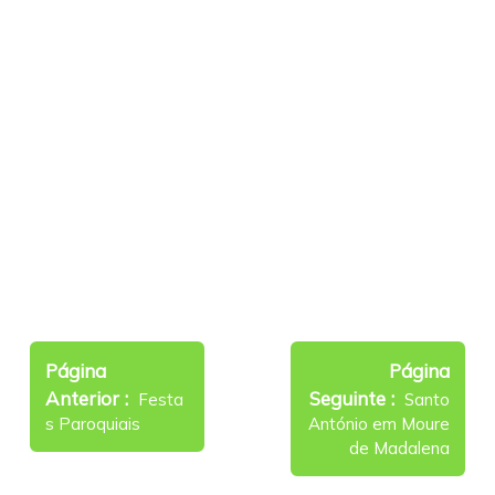
Navegação
de
Página
Página
Older
Newer
Anterior
Seguinte
artigos
Festa
Santo
Posts
Posts
s Paroquiais
António em Moure
de Madalena