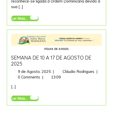
reconhece-se ligada à Ordem Dominicana devido à
N.ª
sua [...]
Sr.ª
da
Ler
Ler Mais...
Vitória
Mais...
|
Moselos
2025
SEMANA DE 10 A 17 DE AGOSTO DE
2025
9
SEMANA
9 de Agosto, 2025
|
Cláudio Rodrigues
|
de
DE
0 Comments
|
13:09
Agosto,
10
[...]
2025
A
17
Ler
Ler Mais...
DE
Mais...
AGOSTO
DE