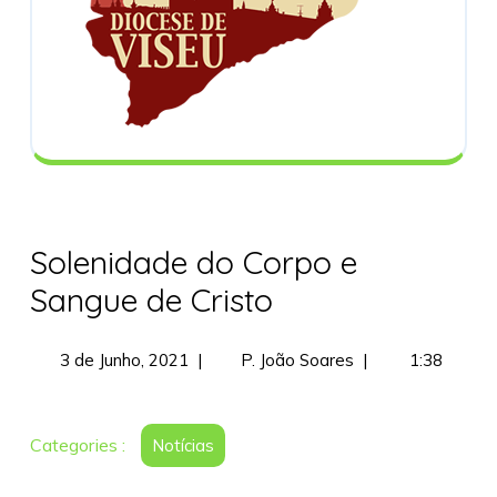
Solenidade do Corpo e
Sangue de Cristo
3
Solenidade
3 de Junho, 2021
|
P. João Soares
|
1:38
de
do
Junho,
Corpo
2021
e
Categories :
Notícias
Sangue
de