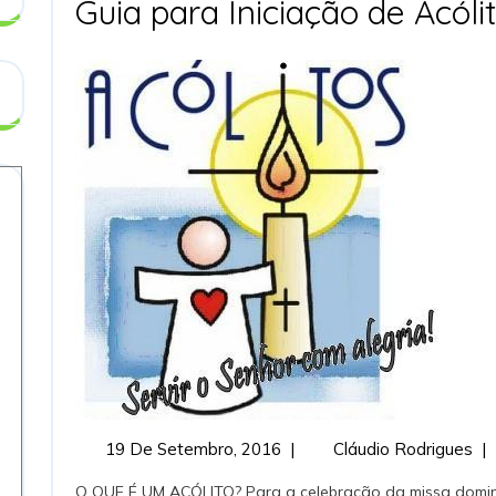
Guia para Iniciação de Acóli
19
Gu
19 De Setembro, 2016
|
Cláudio Rodrigues
|
De
Pa
O QUE É UM ACÓLITO? Para a celebração da missa dominical decorrer sem atropelos, são precisos, pelo