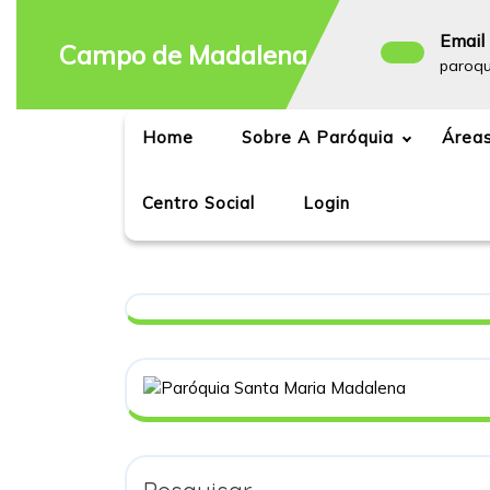
Skip
to
Email 
Campo de Madalena
content
paroq
Home
Sobre A Paróquia
Áreas
Centro Social
Login