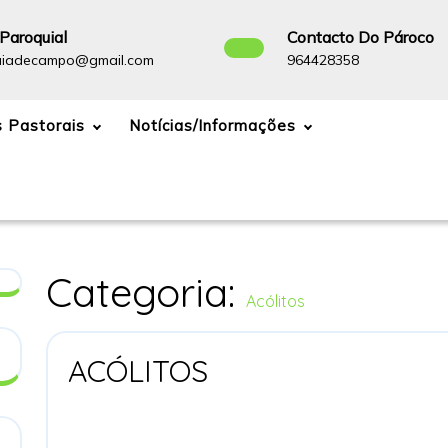
Paroquial
Contacto Do Pároco
Paroquiadecampo@gmail.com
96442835
uiadecampo@gmail.com
964428358
 Pastorais
Notícias/Informações
Categoria:
Acólitos
ACÓLITOS
ACÓLITOS