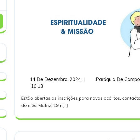
14
14 De Dezembro, 2024
|
Paróquia De Campo
De
10:13
Dezembro,
Estão abertas as inscrições para novos acólitos. contactar o Pároco. Reunião mensal: 1ª segunda-feira
2024
do mês, Matriz, 19h [...]