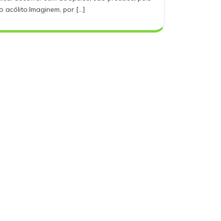
ciação
 acólito.Imaginem, por [...]
litos