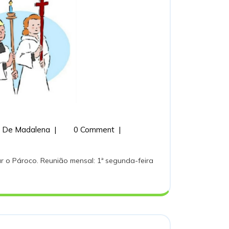
ACÓLITOS
 De Madalena
|
0 Comment
|