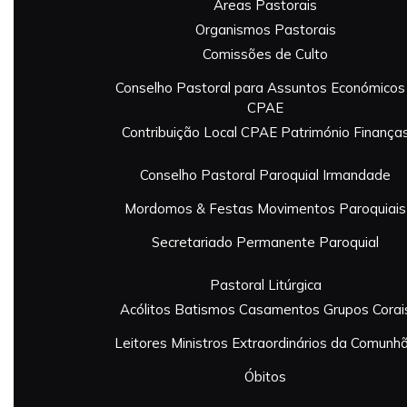
Áreas Pastorais
Organismos Pastorais
Comissões de Culto
Conselho Pastoral para Assuntos Económicos
CPAE
Contribuição Local
CPAE Património
Finança
Conselho Pastoral Paroquial
Irmandade
Mordomos & Festas
Movimentos Paroquiais
Secretariado Permanente Paroquial
Pastoral Litúrgica
Acólitos
Batismos
Casamentos
Grupos Corai
Leitores
Ministros Extraordinários da Comunh
Óbitos