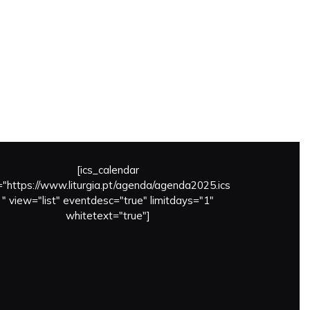
[ics_calendar
l="https://www.liturgia.pt/agenda/agenda2025.ics
" view="list" eventdesc="true" limitdays="1"
whitetext="true"]