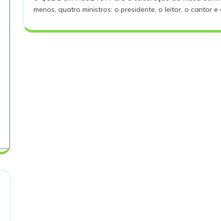
Setembro,
Ini
menos, quatro ministros: o presidente, o leitor, o cantor e o
2016
De
Acó