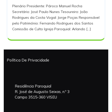
PARA
Novembro,
SETEMBRO
Plenário Presidente: Pároco Manuel Rocha
DE
OS
2016
2016
Secretário: José Paulo Nunes Tesoureiro: João
ASSUNTOS
Rodrigues da Costa Vogal: Jorge Poças Responsável
ECONÓMICOS
pelo Património: Fernando Rodrigues dos Santos
|
Comissão de Culto Igreja Paroquial: Arlando [...]
SETEMBRO
DE
2016
Política De Privacidade
Residência Paroquial
R. José de Augusto Seixas, n.º 3
Campo 3515-360 VISEU