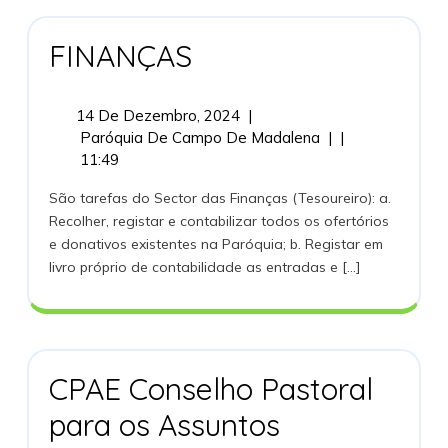
FINANÇAS
FINANÇAS
14
14 De Dezembro, 2024
|
De
FINANÇAS
Paróquia De Campo De Madalena
|
|
Dezembro,
11:49
2024
São tarefas do Sector das Finanças (Tesoureiro): a.
Recolher, registar e contabilizar todos os ofertórios
e donativos existentes na Paróquia; b. Registar em
livro próprio de contabilidade as entradas e [...]
CPAE Conselho Pastoral
para os Assuntos