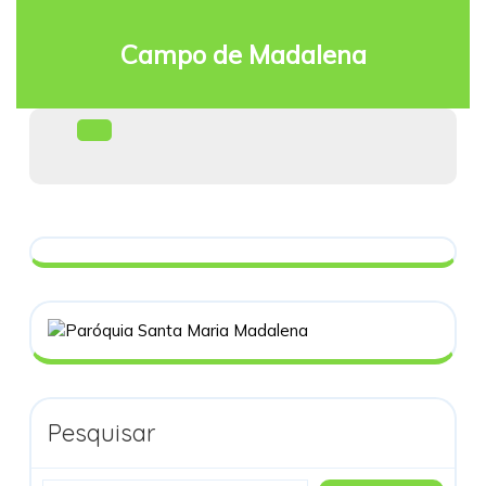
Skip
to
Campo de Madalena
content
Facebook
Open
Menu
Pesquisar