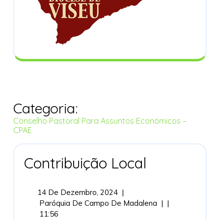
Categoria:
Conselho Pastoral Para Assuntos Económicos –
CPAE
Contribuição
Contribuição Local
Local
14
14 De Dezembro, 2024
|
De
Contribuição
Paróquia De Campo De Madalena
|
|
Dezembro,
Local
11:56