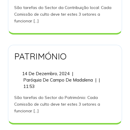
2024
São tarefas do Sector da Contribuição local: Cada
Comissão de culto deve ter estes 3 setores a
funcionar [...]
PATRIMÓNIO
PATRIMÓNIO
14
14 De Dezembro, 2024
|
De
PATRIMÓNIO
Paróquia De Campo De Madalena
|
|
Dezembro,
11:53
2024
São tarefas do Sector do Património: Cada
Comissão de culto deve ter estes 3 setores a
funcionar [...]