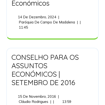
CPAE
Económicos
Conselho
Pastoral
Para
14
14 De Dezembro, 2024
|
Os
De
CPAE
Paróquia De Campo De Madalena
|
|
Assuntos
Dezembro,
Conselho
11:45
Económicos
2024
Pastoral
Para
Os
Assuntos
Económicos
CONSELHO PARA OS
ASSUNTOS
ECONÓMICOS |
CONSELHO
SETEMBRO DE 2016
PARA
OS
ASSUNTOS
15
15 De Novembro, 2016
|
ECONÓMICOS
CONSELHO
De
Cláudio Rodrigues
|
|
13:59
|