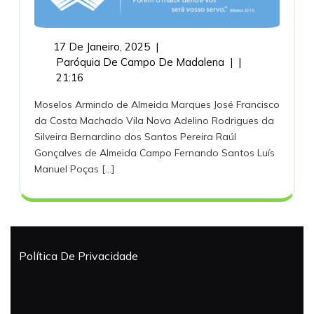
17
17 De Janeiro, 2025
|
De
Comissões
Paróquia De Campo De Madalena
|
|
Janeiro,
De
21:16
2025
Culto
Moselos Armindo de Almeida Marques José Francisco
–
da Costa Machado Vila Nova Adelino Rodrigues da
2025
Silveira Bernardino dos Santos Pereira Raúl
Gonçalves de Almeida Campo Fernando Santos Luís
Manuel Poças [...]
Política De Privacidade