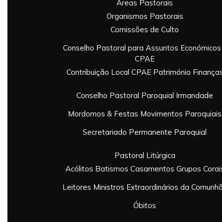
Áreas Pastorais
Organismos Pastorais
Comissões de Culto
Conselho Pastoral para Assuntos Económicos
CPAE
Contribuição Local
CPAE Património
Finança
Conselho Pastoral Paroquial
Irmandade
Mordomos & Festas
Movimentos Paroquiais
Secretariado Permanente Paroquial
Pastoral Litúrgica
Acólitos
Batismos
Casamentos
Grupos Corai
Leitores
Ministros Extraordinários da Comunh
Óbitos