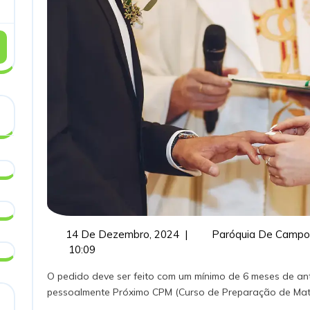
14
14 De Dezembro, 2024
|
Paróquia De Campo
De
10:09
Dezembro,
O pedido deve ser feito com um mínimo de 6 meses de antecedência. Preparações a agendar
2024
pessoalmente Próximo CPM (Curso de Preparação de Matrimó