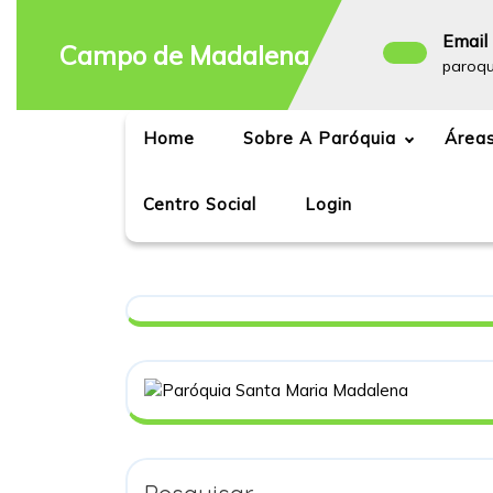
Skip
to
Email 
Campo de Madalena
content
paroq
Home
Sobre A Paróquia
Áreas
Centro Social
Login