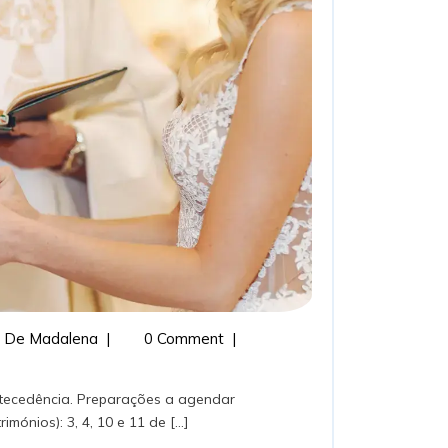
MATRIMÓNIOS
 De Madalena
|
0 Comment
|
nios): 3, 4, 10 e 11 de [...]