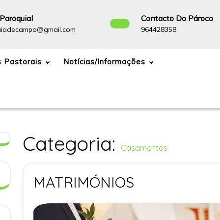
Paroquial
Contacto Do Pároco
Paroquiadecampo@gmail.com
96442835
uiadecampo@gmail.com
964428358
 Pastorais
Notícias/Informações
Categoria:
Casamentos
MATRIMÓNIOS
MATRIMÓNIOS