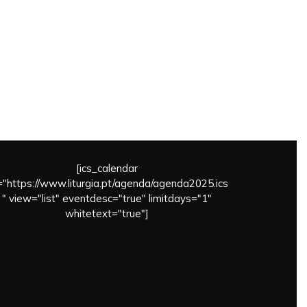
[ics_calendar
l="https://www.liturgia.pt/agenda/agenda2025.ics
" view="list" eventdesc="true" limitdays="1"
whitetext="true"]