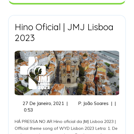
Hino Oficial | JMJ Lisboa
Hino
2023
Oficial
|
JMJ
Lisboa
2023
27
Hino
27 De Janeiro, 2021
|
P. João Soares
|
|
De
Oficial
0:53
Janeiro,
|
HÁ PRESSA NO AR Hino oficial da JMJ Lisboa 2023 |
2021
JMJ
Official theme song of WYD Lisbon 2023 Letra: 1. De
Lisboa