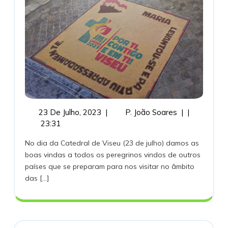
23
JMJ2023
23 De Julho, 2023
|
P. João Soares
|
|
De
–
23:31
Julho,
Pré-
No dia da Catedral de Viseu (23 de julho) damos as
2023
Jornadas
boas vindas a todos os peregrinos vindos de outros
países que se preparam para nos visitar no âmbito
das [...]