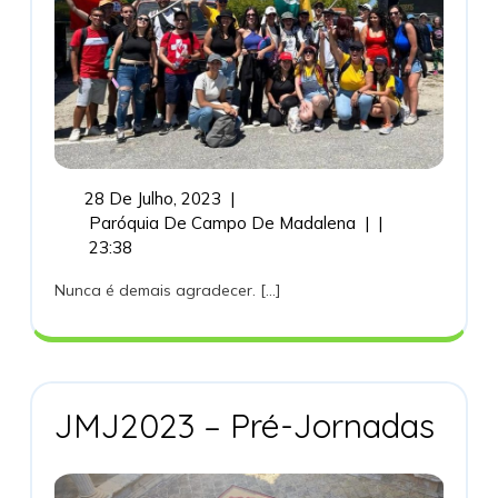
28
28 De Julho, 2023
|
De
Rumo
Paróquia De Campo De Madalena
|
|
Julho,
A
23:38
2023
JMJ
Nunca é demais agradecer. [...]
–
Obrigado!
JMJ20
JMJ2023 – Pré-Jornadas
–
Pré-
Jornad