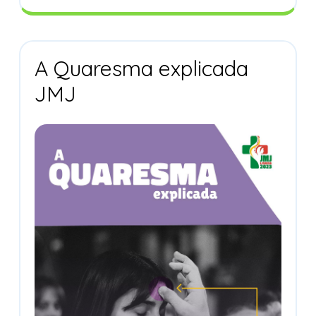
Pelo
Campo
A Quaresma explicada
A
JMJ
Quaresma
Explicada
JMJ