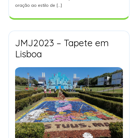
oração ao estilo de [...]
–
Jovens
Do
Campo
JMJ2023 – Tapete em
JMJ2023
Lisboa
–
Tapete
Em
Lisboa