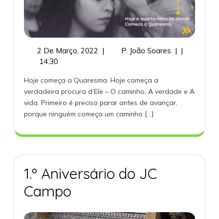
2
A
2 De Março, 2022
|
P. João Soares
|
|
De
Quaresma
14:30
Março,
Explicada
Hoje começa a Quaresma. Hoje começa a
2022
JMJ
verdadeira procura d’Ele – O caminho, A verdade e A
vida. Primeiro é preciso parar antes de avançar,
porque ninguém começa um caminho [...]
1.º Aniversário do JC
1.º
Campo
Aniversário
Do
JC