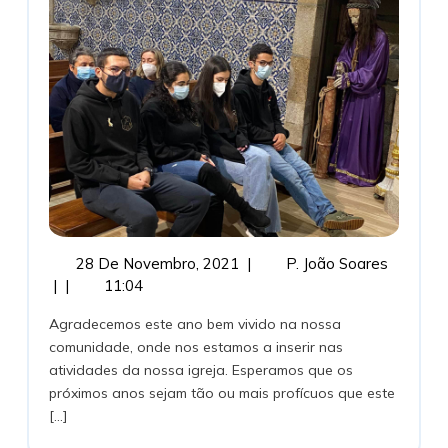
Campo
28
1.º
28 De Novembro, 2021
|
P. João Soares
De
Aniversá
|
|
11:04
Novembro,
Do
Agradecemos este ano bem vivido na nossa
2021
JC
comunidade, onde nos estamos a inserir nas
Campo
atividades da nossa igreja. Esperamos que os
próximos anos sejam tão ou mais profícuos que este
[...]