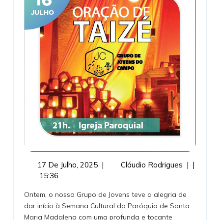
Cultura
–
Jovens
Do
Campo
17
Oração
17 De Julho, 2025
|
Cláudio Rodrigues
|
|
De
De
15:36
Julho,
Taizé
Ontem, o nosso Grupo de Jovens teve a alegria de
2025
Na
dar início à Semana Cultural da Paróquia de Santa
Semana
Maria Madalena com uma profunda e tocante
Cultura