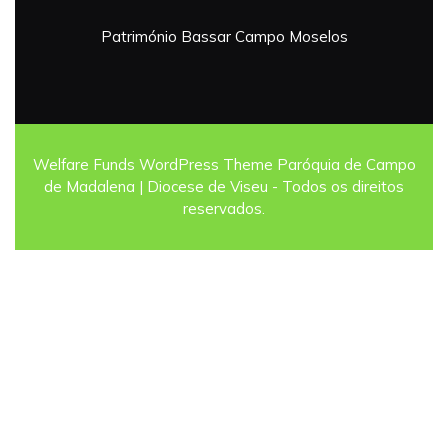
Património
Bassar
Campo
Moselos
Welfare Funds WordPress Theme
Paróquia de Campo
de Madalena | Diocese de Viseu - Todos os direitos
reservados.