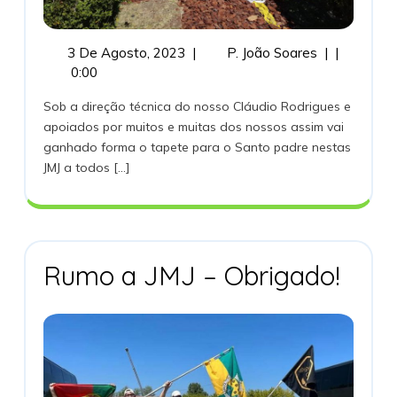
3
JMJ2023
3 De Agosto, 2023
|
P. João Soares
|
|
De
–
0:00
Agosto,
Tapete
Sob a direção técnica do nosso Cláudio Rodrigues e
2023
Em
apoiados por muitos e muitas dos nossos assim vai
Lisboa
ganhado forma o tapete para o Santo padre nestas
JMJ a todos [...]
Rumo
Rumo a JMJ – Obrigado!
A
JMJ
–
Obrigad