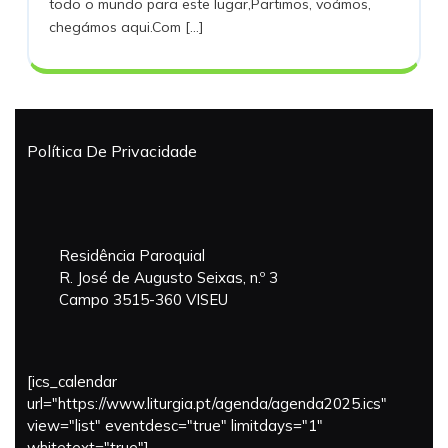
todo o mundo para este lugar,Partimos, voámos,
2023
chegámos aqui.Com [...]
Política De Privacidade
Residência Paroquial
R. José de Augusto Seixas, n.º 3
Campo 3515-360 VISEU
[ics_calendar
url="https://www.liturgia.pt/agenda/agenda2025.ics"
view="list" eventdesc="true" limitdays="1"
whitetext="true"]