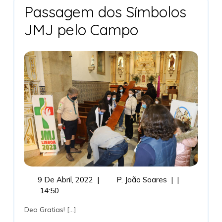
Passagem dos Símbolos
Passagem
JMJ pelo Campo
Dos
Símbolos
JMJ
Pelo
Campo
9
Passagem
9 De Abril, 2022
|
P. João Soares
|
|
De
Dos
14:50
Abril,
Símbolos
Deo Gratias! [...]
2022
JMJ