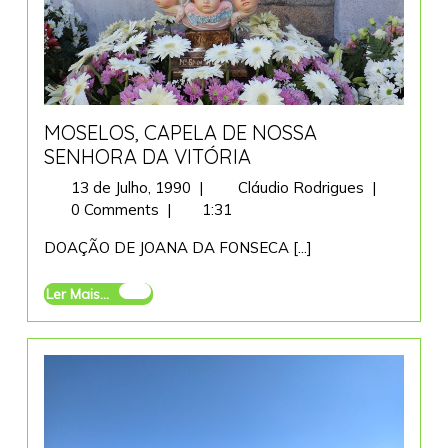
MOSELOS, CAPELA DE NOSSA
SENHORA DA VITÓRIA
13
MOSELOS,
13 de Julho, 1990
|
Cláudio Rodrigues
|
de
CAPELA
0 Comments
|
1:31
Julho,
DE
DOAÇÃO DE JOANA DA FONSECA [...]
1990
NOSSA
SENHORA
Ler
Ler Mais...
DA
Mais...
VITÓRIA