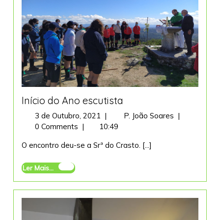
Início do Ano escutista
3
Início
3 de Outubro, 2021
|
P. João Soares
|
de
do
0 Comments
|
10:49
Outubro,
Ano
O encontro deu-se a Srª do Crasto. [...]
2021
escutista
Ler
Ler Mais...
Mais...