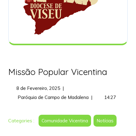
Missão Popular Vicentina
8
8 de Fevereiro, 2025
|
de
Missão
Paróquia de Campo de Madalena
|
14:27
Fevereiro,
Popular
2025
Vicentina
Categories :
Comunidade Vicentina
Notícias