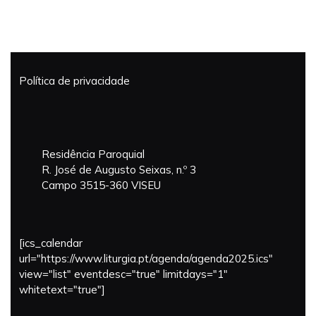
Política de privacidade
Residência Paroquial
R. José de Augusto Seixas, n.º 3
Campo 3515-360 VISEU
[ics_calendar
url="https://www.liturgia.pt/agenda/agenda2025.ics"
view="list" eventdesc="true" limitdays="1"
whitetext="true"]