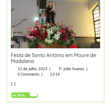
Festa de Santo António em Moure de
Madalena
11
Festa
11 de Julho, 2023
|
P. João Soares
|
de
de
0 Comments
|
23:19
Julho,
Santo
[...]
2023
António
em
Ler
Ler Mais...
Moure
Mais...
de
Madalena