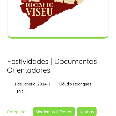
Festividades | Documentos
Orientadores
1
Festividades
1 de Janeiro, 2014
|
Cláudio Rodrigues
|
de
|
10:21
Janeiro,
Documentos
2014
Orientadores
Categories :
Mordomos & Festas
Notícias