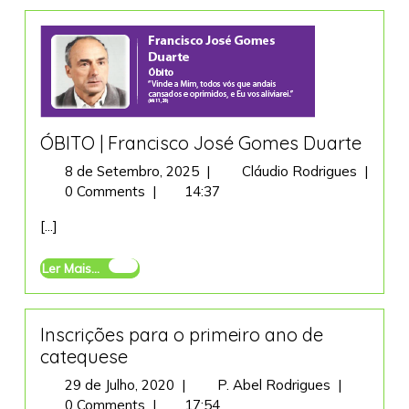
ÓBITO | Francisco José Gomes Duarte
8
ÓBITO
8 de Setembro, 2025
|
Cláudio Rodrigues
|
de
| Franci
0 Comments
|
14:37
Setembro,
José
[...]
2025
Gomes
Duarte
Ler
Ler Mais...
Mais...
Inscrições para o primeiro ano de
catequese
29
Inscrições
29 de Julho, 2020
|
P. Abel Rodrigues
|
de
para
0 Comments
|
17:54