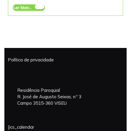
de
Ler
Ler Mais...
ViseuVam
Mais...
viver
a
Semana
Santa
–
Informaçõ
Paroquiai
Política de privacidade
da
Semana
Santa
na
Sé
Residência Paroquial
de
R. José de Augusto Seixas, n.º 3
Viseu
Campo 3515-360 VISEU
[ics_calendar