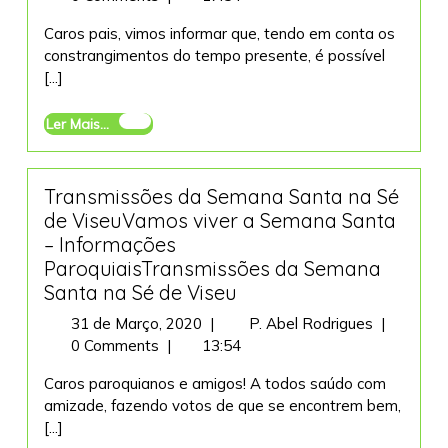
Julho,
o
Caros pais, vimos informar que, tendo em conta os
2020
primeiro
constrangimentos do tempo presente, é possível
ano
[...]
de
catequese
Ler
Ler Mais...
Mais...
Transmissões da Semana Santa na Sé
de ViseuVamos viver a Semana Santa
– Informações
ParoquiaisTransmissões da Semana
Santa na Sé de Viseu
31
Transmis
31 de Março, 2020
|
P. Abel Rodrigues
|
de
da
0 Comments
|
13:54
Março,
Semana
Caros paroquianos e amigos! A todos saúdo com
2020
Santa
amizade, fazendo votos de que se encontrem bem,
na
[...]
Sé