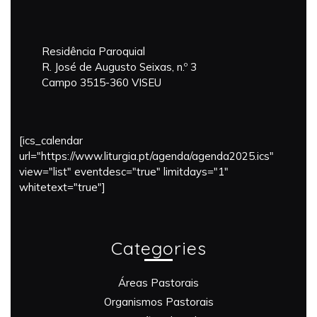
Residência Paroquial
R. José de Augusto Seixas, n.º 3
Campo 3515-360 VISEU
[ics_calendar
url="https://www.liturgia.pt/agenda/agenda2025.ics"
view="list" eventdesc="true" limitdays="1"
whitetext="true"]
Categories
Áreas Pastorais
Organismos Pastorais