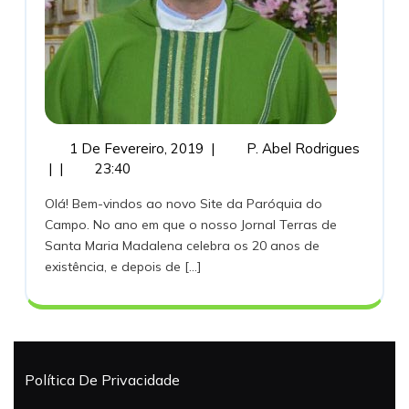
1
Mensa
1 De Fevereiro, 2019
|
P. Abel Rodrigues
De
Do
|
|
23:40
Fevereiro,
Pároco
Olá! Bem-vindos ao novo Site da Paróquia do
2019
Campo. No ano em que o nosso Jornal Terras de
Santa Maria Madalena celebra os 20 anos de
existência, e depois de [...]
Política De Privacidade