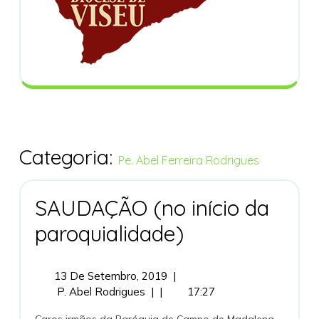
Categoria:
Pe. Abel Ferreira Rodrigues
SAUDAÇÃO (no início da
SAUDAÇÃO (no
paroquialidade)
Início
Da
Paroquialidade)
13
13 De Setembro, 2019
|
SAUDAÇÃO (no
De
P. Abel Rodrigues
|
|
17:27
Início
Setembro,