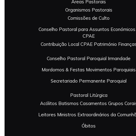
Áreas Pastorais
Organismos Pastorais
Comissões de Culto
Conselho Pastoral para Assuntos Económicos
CPAE
Contribuição Local
CPAE Património
Finança
Conselho Pastoral Paroquial
Irmandade
Mordomos & Festas
Movimentos Paroquiais
Secretariado Permanente Paroquial
Pastoral Litúrgica
Acólitos
Batismos
Casamentos
Grupos Corai
Leitores
Ministros Extraordinários da Comunh
Óbitos