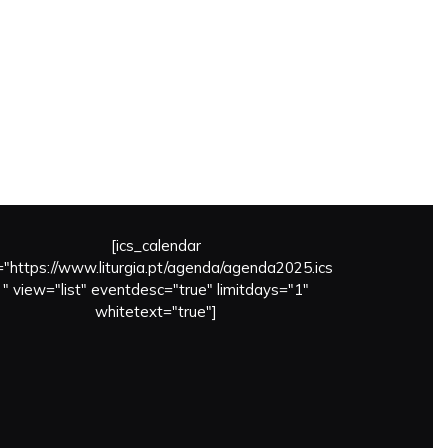
[ics_calendar
l="https://www.liturgia.pt/agenda/agenda2025.ics
" view="list" eventdesc="true" limitdays="1"
whitetext="true"]