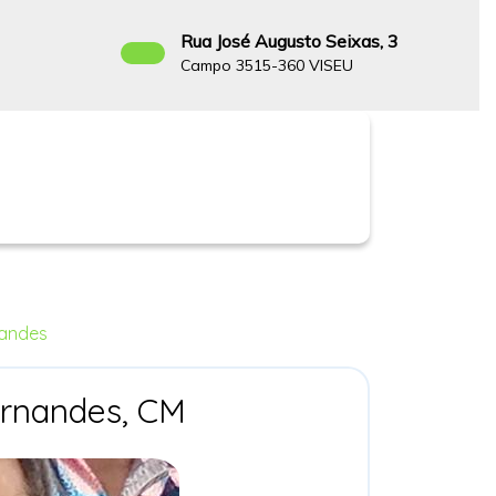
Rua José Augusto Seixas, 3
8
Campo 3515-360 VISEU
Facebook
nandes
Padre
ernandes, CM
José
Luís
Azevedo
Fernandes,