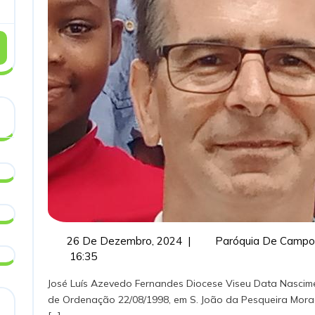
26
26 De Dezembro, 2024
|
Paróquia De Campo
De
16:35
Dezembro,
José Luís Azevedo Fernandes Diocese Viseu Data Nascimento 20/08/1971, em S. João da Pesqueira Data
2024
de Ordenação 22/08/1998, em S. João da Pesqueira Mora