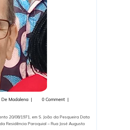
CM
Padre
 De Madalena
|
0 Comment
|
José
Luís
Azevedo
da Residência Paroquial – Rua José Augusto
Fernandes,