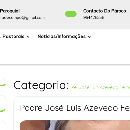
Paroquial
Contacto Do Pároco
Paroquiadecampo@gmail.com
96442835
uiadecampo@gmail.com
964428358
 Pastorais
Notícias/Informações
Categoria:
Pe. José Luís Azevedo Fer
Padre José Luís Azevedo F