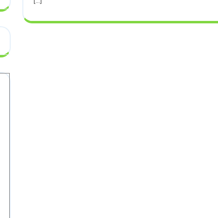
[...]