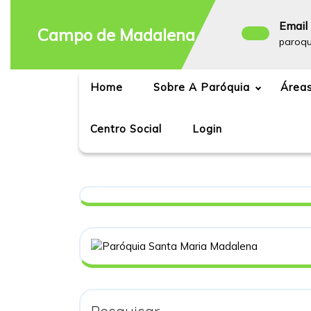
Skip
to
Email 
Campo de Madalena
content
paroq
Home
Sobre A Paróquia
Áreas
Centro Social
Login