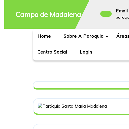
Skip
to
Email 
Campo de Madalena
content
paroq
Home
Sobre A Paróquia
Áreas
Centro Social
Login