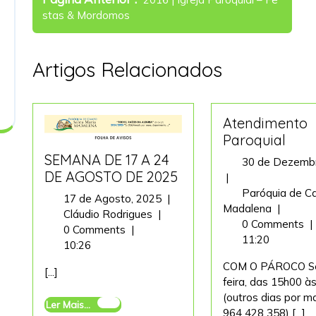
de
Posts
stas & Mordomos
artigos
Artigos Relacionados
Atendimento
Paroquial
SEMANA DE 17 A 24
30 de Dezembr
DE AGOSTO DE 2025
30
|
de
Paróquia de C
17
17 de Agosto, 2025
|
Dezembro,
Atendim
Madalena
|
SEMANA
de
Cláudio Rodrigues
|
2024
Paroquia
0 Comments
|
DE
Agosto,
0 Comments
|
11:20
17
2025
10:26
A
COM O PÁROCO S
[...]
24
feira, das 15h00 à
DE
(outros dias por m
Ler
Ler Mais...
AGOSTO
964 428 358) [...]