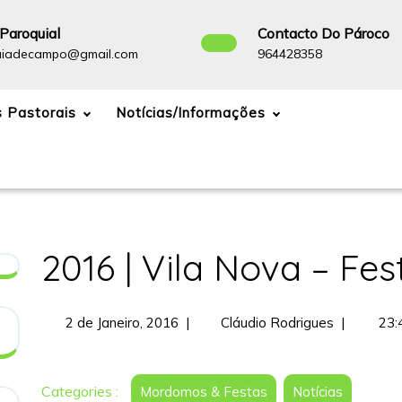
Paroquial
Contacto Do Pároco
paroquiadecampo@gmail.com
964428358
uiadecampo@gmail.com
964428358
 Pastorais
Notícias/Informações
2016 | Vila Nova – F
2
2016
2 de Janeiro, 2016
|
Cláudio Rodrigues
|
23:
de
|
Janeiro,
Vila
2016
Nova
Categories :
Mordomos & Festas
Notícias
–