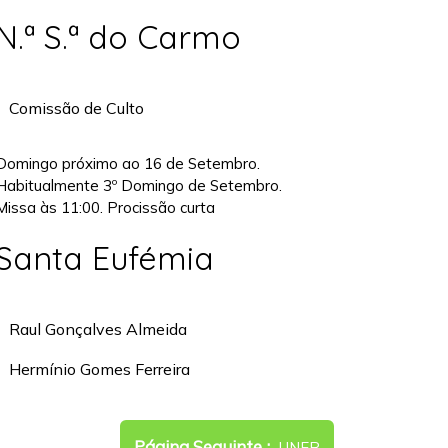
N.ª S.ª do Carmo
Comissão de Culto
Domingo próximo ao 16 de Setembro.
Habitualmente 3º Domingo de Setembro.
Missa às 11:00. Procissão curta
Santa Eufémia
Raul Gonçalves Almeida
Hermínio Gomes Ferreira
Newer
Página Seguinte
UNER