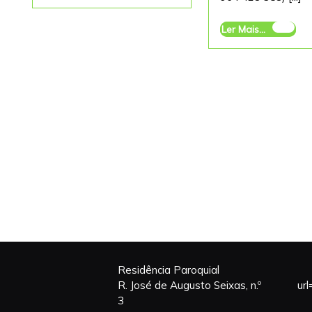
Mais...
DE
2025
Ler
Ler Mais...
Mais...
Residência Paroquial
R. José de Augusto Seixas, n.º
ur
3