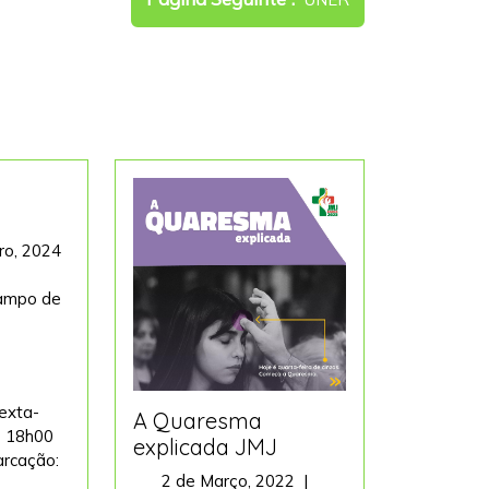
Posts
o, 2024
ampo de
ento
l
exta-
A Quaresma
s 18h00
explicada JMJ
arcação:
2
2 de Março, 2022
|