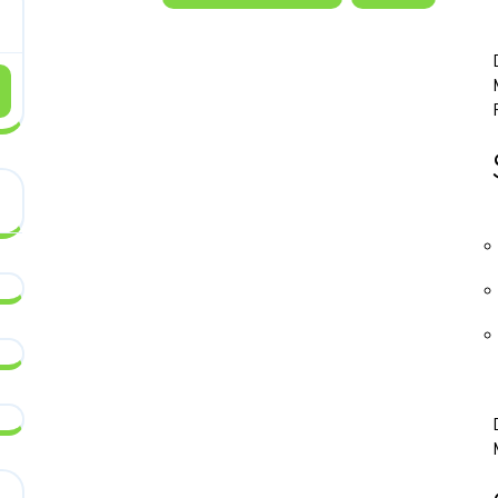
Festas
&
Mordomos