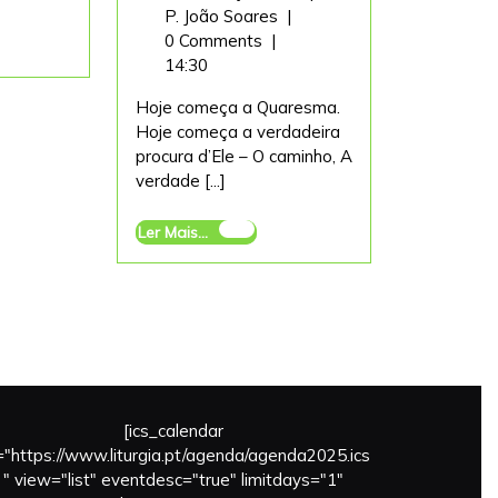
A
de
P. João Soares
|
Quaresma
Março,
0 Comments
|
explicada
2022
14:30
JMJ
Hoje começa a Quaresma.
Hoje começa a verdadeira
procura d’Ele – O caminho, A
verdade [...]
Ler
Ler Mais...
Mais...
[ics_calendar
l="https://www.liturgia.pt/agenda/agenda2025.ics
" view="list" eventdesc="true" limitdays="1"