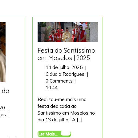
Festa do Santíssimo
em Moselos | 2025
14
14 de Julho, 2025
|
de
Festa
Cláudio Rodrigues
|
Julho,
do
0 Comments
|
2025
Santíssimo
10:44
 do
em
Realizou-me mais uma
Moselos
festa dedicada ao
26
|
020
|
Santíssimo em Moselos no
de
Encerramento
2025
gues
|
dia 13 de julho. “A [...]
Maio,
do
2020
Mês
Ler
Ler Mais...
de