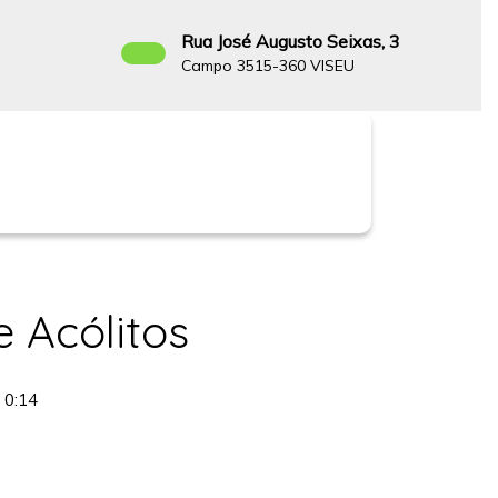
Rua José Augusto Seixas, 3
Campo 3515-360 VISEU
Facebook
e Acólitos
0:14
ão
os