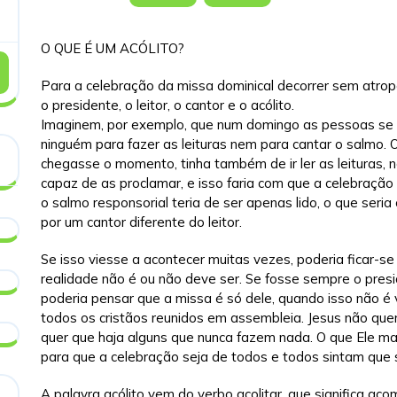
O QUE É UM ACÓLITO?
Para a celebração da missa dominical decorrer sem atrope
o presidente, o leitor, o cantor e o acólito.
Imaginem, por exemplo, que num domingo as pessoas se t
ninguém para fazer as leituras nem para cantar o salmo. O
chegasse o momento, tinha também de ir ler as leituras,
capaz de as proclamar, e isso faria com que a celebração
o salmo responsorial teria de ser apenas lido, o que seri
por um cantor diferente do leitor.
Se isso viesse a acontecer muitas vezes, poderia ficar-se
realidade não é ou não deve ser. Se fosse sempre o pres
poderia pensar que a missa é só dele, quando isso não é v
todos os cristãos reunidos em assembleia. Jesus não qu
quer que haja alguns que nunca fazem nada. O que Ele ma
para que a celebração seja de todos e todos sintam que 
A palavra acólito vem do verbo acolitar, que significa a