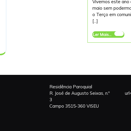
Vivemos este ano
maio sem podermo
o Terço em comun
[...]
Ler
Ler Mais...
Mais...
Residência Paroquial
R. José de Augusto Seixas, n.º
ur
3
Campo 3515-360 VISEU