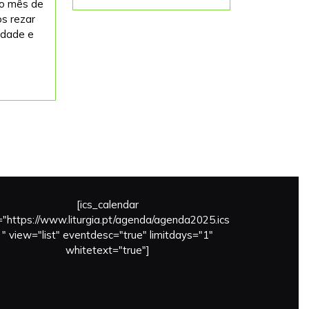
 o mês de
Mais...
Maria
s rezar
idade e
[ics_calendar
l="https://www.liturgia.pt/agenda/agenda2025.ics
" view="list" eventdesc="true" limitdays="1"
whitetext="true"]