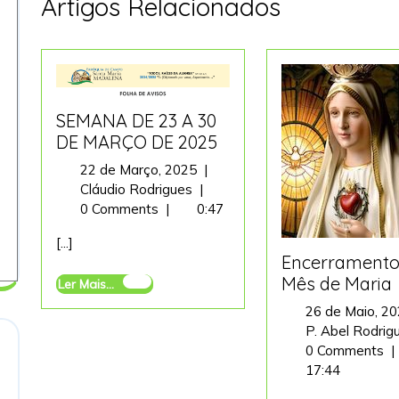
Artigos Relacionados
SEMANA DE 23 A 30
DE MARÇO DE 2025
22
22 de Março, 2025
|
SEMANA
de
Cláudio Rodrigues
|
DE
Março,
0 Comments
|
0:47
23
2025
[...]
A
Encerramento
30
Mês de Maria
Ler
Ler Mais...
DE
Mais...
MARÇO
26 de Maio, 2
DE
P. Abel Rodri
2025
0 Comments
|
17:44