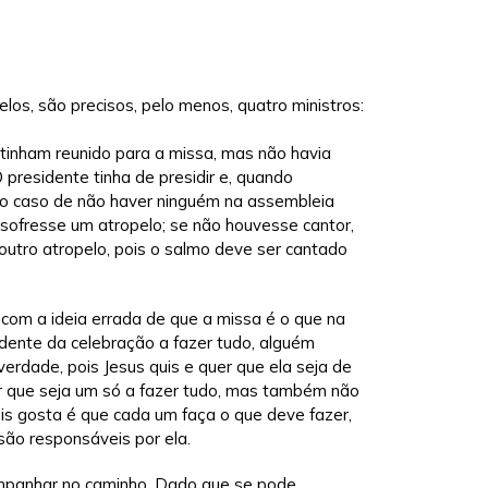
los, são precisos, pelo menos, quatro ministros:
inham reunido para a missa, mas não havia
 presidente tinha de presidir e, quando
 no caso de não haver ninguém na assembleia
 sofresse um atropelo; se não houvesse cantor,
a outro atropelo, pois o salmo deve ser cantado
 com a ideia errada de que a missa é o que na
idente da celebração a fazer tudo, alguém
erdade, pois Jesus quis e quer que ela seja de
er que seja um só a fazer tudo, mas também não
is gosta é que cada um faça o que deve fazer,
são responsáveis por ela.
companhar no caminho. Dado que se pode