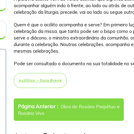
acompanhar alguém indo à frente, ao lado ou atrás de out
celebração da liturgia, precede, vai ao lado ou segue outr
Quem é que o acólito acompanha e serve? Em primeiro lu
celebração da missa, que tanto pode ser o bispo como o
serve o diácono, o ministro extraordinário da comunhão,
durante a celebração. Noutras celebrações, acompanha e
mesmas celebrações.
Pode ser consultado o documento na sua totalidade no s
Acólitos – Guia Breve
Navegação
Older
Página Anterior
Obra do Rosário Perpétuo e
de
Posts
Rosário Vivo
artigos