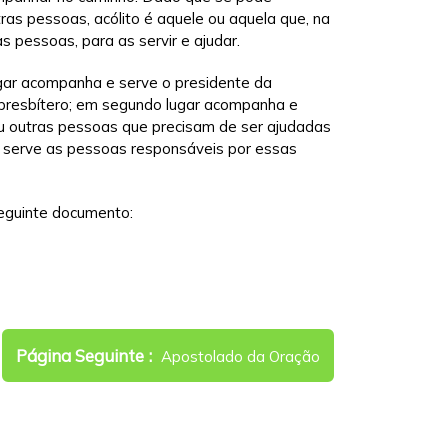
ras pessoas, acólito é aquele ou aquela que, na
as pessoas, para as servir e ajudar.
gar acompanha e serve o presidente da
 presbítero; em segundo lugar acompanha e
 ou outras pessoas que precisam de ser ajudadas
 serve as pessoas responsáveis por essas
eguinte documento:
Newer
Página Seguinte
Apostolado da Oração
Posts