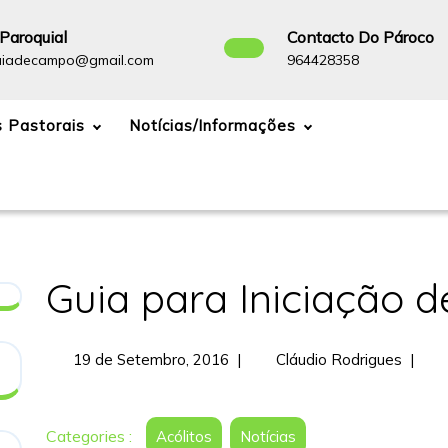
Paroquial
Contacto Do Pároco
paroquiadecampo@gmail.com
964428358
uiadecampo@gmail.com
964428358
 Pastorais
Notícias/Informações
Guia para Iniciação d
19
Guia
19 de Setembro, 2016
|
Cláudio Rodrigues
|
de
para
Setembro,
Iniciaç
2016
de
Categories :
Acólitos
Notícias
Acólit