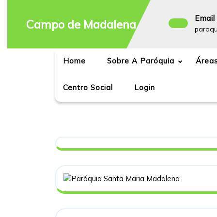
Skip
to
Email 
Campo de Madalena
content
paroq
Home
Sobre A Paróquia
Áreas
Centro Social
Login