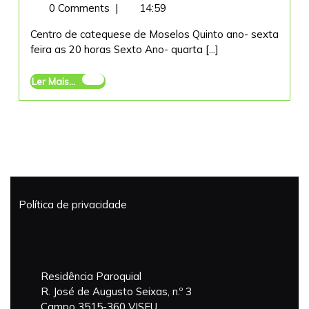
Janeiro,
da
0 Comments
|
14:59
2025
Catequese
Centro de catequese de Moselos Quinto ano- sexta
feira as 20 horas Sexto Ano- quarta [...]
Ler
Ler Mais...
Mais...
Política de privacidade
Residência Paroquial
R. José de Augusto Seixas, n.º 3
Campo 3515-360 VISEU