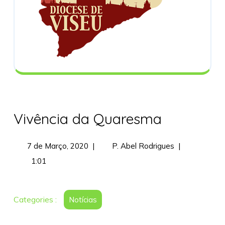
Vivência da Quaresma
7
Vivência
7 de Março, 2020
|
P. Abel Rodrigues
|
de
da
1:01
Março,
Quaresma
2020
Categories :
Notícias