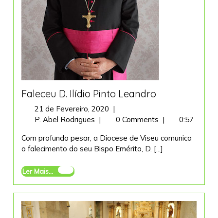
Faleceu D. Ilídio Pinto Leandro
21
21 de Fevereiro, 2020
|
Faleceu
de
P. Abel Rodrigues
|
0 Comments
|
0:57
D.
Fevereiro,
Com profundo pesar, a Diocese de Viseu comunica
Ilídio
2020
o falecimento do seu Bispo Emérito, D. [...]
Pinto
Leandro
Ler
Ler Mais...
Mais...