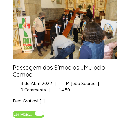
Passagem dos Símbolos JMJ pelo
Campo
9
Passagem
9 de Abril, 2022
|
P. João Soares
|
de
dos
0 Comments
|
14:50
Abril,
Símbolos
Deo Gratias! [...]
2022
JMJ
pelo
Ler
Ler Mais...
Campo
Mais...