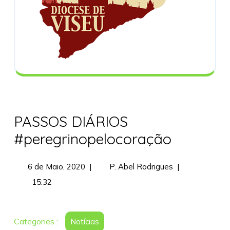
PASSOS DIÁRIOS
#peregrinopelocoração
6
PASSOS
6 de Maio, 2020
|
P. Abel Rodrigues
|
de
DIÁRIOS
15:32
Maio,
#peregrinopelo
2020
Categories :
Notícias