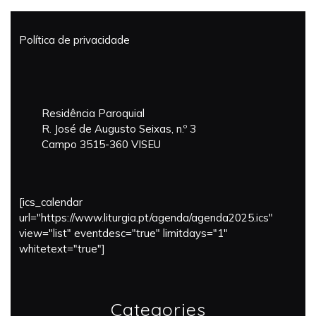
Informaçõ
Paroquiai
Política de privacidade
da
Semana
Santa
na
Sé
Residência Paroquial
de
R. José de Augusto Seixas, n.º 3
Viseu
Campo 3515-360 VISEU
[ics_calendar
url="https://www.liturgia.pt/agenda/agenda2025.ics"
view="list" eventdesc="true" limitdays="1"
whitetext="true"]
Categories