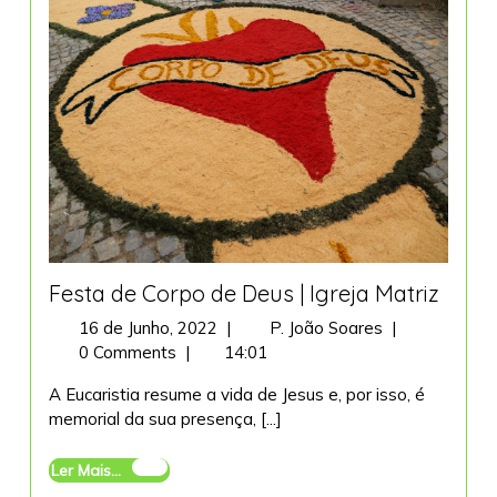
Festa de Corpo de Deus | Igreja Matriz
16
Festa
16 de Junho, 2022
|
P. João Soares
|
de
de
0 Comments
|
14:01
Junho,
Corpo
A Eucaristia resume a vida de Jesus e, por isso, é
2022
de
memorial da sua presença, [...]
Deus
|
Ler
Ler Mais...
Igreja
Mais...