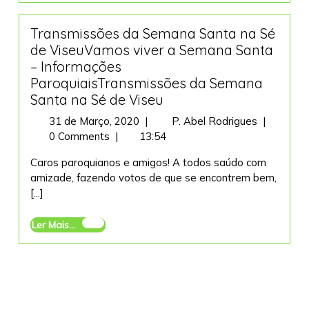
Matriz
Transmissões da Semana Santa na Sé
de ViseuVamos viver a Semana Santa
– Informações
ParoquiaisTransmissões da Semana
Santa na Sé de Viseu
31
Transmis
31 de Março, 2020
|
P. Abel Rodrigues
|
de
da
0 Comments
|
13:54
Março,
Semana
Caros paroquianos e amigos! A todos saúdo com
2020
Santa
amizade, fazendo votos de que se encontrem bem,
na
[...]
Sé
de
Ler
Ler Mais...
ViseuVam
Mais...
viver
a
Semana
Santa
–