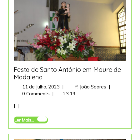
Festa de Santo António em Moure de
Madalena
11
Festa
11 de Julho, 2023
|
P. João Soares
|
de
de
0 Comments
|
23:19
Julho,
Santo
[...]
2023
António
em
Ler
Ler Mais...
Moure
Mais...
de
Madalena