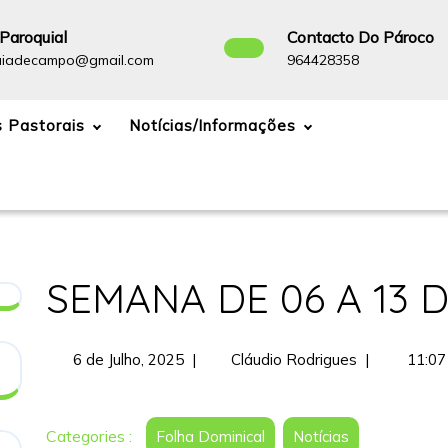
Paroquial
Contacto Do Pároco
paroquiadecampo@gmail.com
964428358
uiadecampo@gmail.com
964428358
 Pastorais
Notícias/Informações
SEMANA DE 06 A 13 
6
SEMANA
6 de Julho, 2025
|
Cláudio Rodrigues
|
11:07
de
DE
Julho,
06
2025
A
Categories :
Folha Dominical
Notícias
13