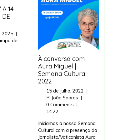
 A 14
 DE
6
, 2025
|
de
ampo de
A
Setembro,
2025
À conversa com
Aura Miguel |
Semana Cultural
2022
BRO
15
15 de Julho, 2022
|
À
de
P. João Soares
|
conversa
Julho,
0 Comments
|
com
2022
14:22
Aura
Iniciamos a nossa Semana
Miguel
Cultural com a presença da
|
Jornalista/Vaticanista Aura
Semana