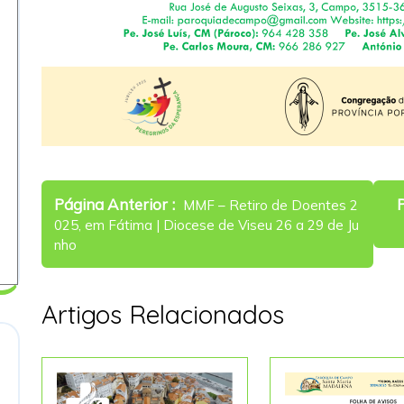
Navegação
Older
Página Anterior
MMF – Retiro de Doentes 2
de
Posts
025, em Fátima | Diocese de Viseu 26 a 29 de Ju
artigos
nho
Artigos Relacionados