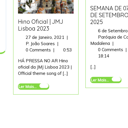
SEMANA DE 07
DE SETEMBRO
Hino Oficial | JMJ
2025
Lisboa 2023
6 de Setembro
Paróquia de C
27
27 de Janeiro, 2021
|
SEMAN
Madalena
|
Hino
de
P. João Soares
|
DE
0 Comments
|
Oficial
Janeiro,
0 Comments
|
0:53
07
18:14
|
2021
HÁ PRESSA NO AR Hino
A
JMJ
[...]
oficial da JMJ Lisboa 2023 |
14
Lisboa
Official theme song of [...]
DE
2023
Ler
Ler Mais...
SETEM
Mais...
Ler
Ler Mais...
DE
Mais...
2025