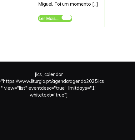
Miguel. Foi um momento [...]
Cultural
2022
Ler
Ler Mais...
Mais...
[ics_calendar
l="https://www.liturgia.pt/agenda/agenda2025.ics
" view="list" eventdesc="true" limitdays="1"
whitetext="true"]