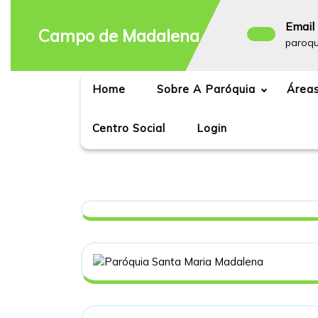
Skip
to
Email 
Campo de Madalena
content
paroq
Home
Sobre A Paróquia
Áreas
Centro Social
Login