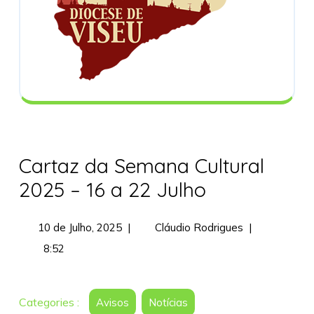
Cartaz da Semana Cultural
2025 – 16 a 22 Julho
10
Cartaz
10 de Julho, 2025
|
Cláudio Rodrigues
|
de
da
8:52
Julho,
Semana
2025
Cultural
2025
Categories :
Avisos
Notícias
–