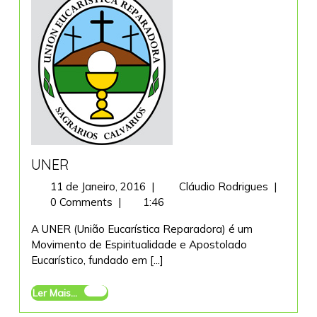
UNER
11
UNER
11 de Janeiro, 2016
|
Cláudio Rodrigues
|
de
0 Comments
|
1:46
Janeiro,
A UNER (União Eucarística Reparadora) é um
2016
Movimento de Espiritualidade e Apostolado
Eucarístico, fundado em [...]
Ler
Ler Mais...
Mais...