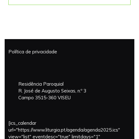
Mais...
de
telefone
para
consultas
não
presenciai
e
Política de privacidade
contactos
com
serviços
sobre
consulta
Residência Paroquial
externa
R. José de Augusto Seixas, n.º 3
Campo 3515-360 VISEU
[ics_calendar
url="https://www.liturgia.pt/agenda/agenda2025.ics"
view="list" eventdesc="true" limitdays="1"