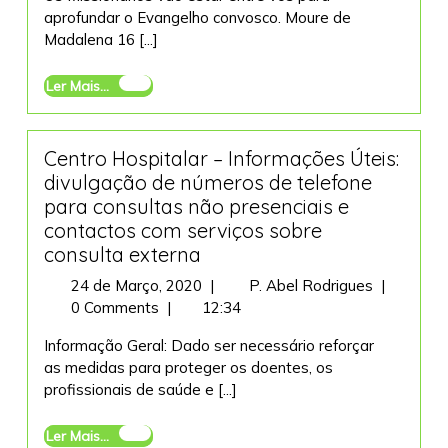
aprofundar o Evangelho convosco. Moure de
Madalena 16 [...]
Ler
Ler Mais...
Mais...
Centro Hospitalar – Informações Úteis:
divulgação de números de telefone
para consultas não presenciais e
contactos com serviços sobre
consulta externa
24
Centro
24 de Março, 2020
|
P. Abel Rodrigues
|
de
Hospitala
0 Comments
|
12:34
Março,
–
Informação Geral: Dado ser necessário reforçar
2020
Informaçõ
as medidas para proteger os doentes, os
Úteis:
profissionais de saúde e [...]
divulgaçã
de
Ler
Ler Mais...
números