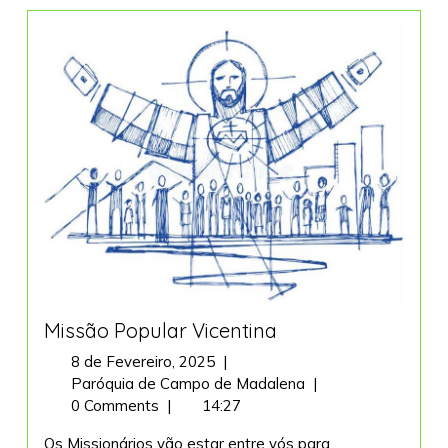
Missão Popular Vicentina
8
8 de Fevereiro, 2025
|
de
Missão
Paróquia de Campo de Madalena
|
Fevereiro,
Popular
0 Comments
|
14:27
2025
Vicentina
Os Missionários vão estar entre vós para