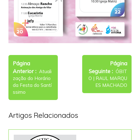
Navegação
de
Página
Página
Older
Newer
Anterior
Seguinte
artigos
Atuali
ÓBIT
Posts
Posts
zação do Horário
O | RAUL MARQU
da Festa do Santí
ES MACHADO
ssimo
Artigos Relacionados