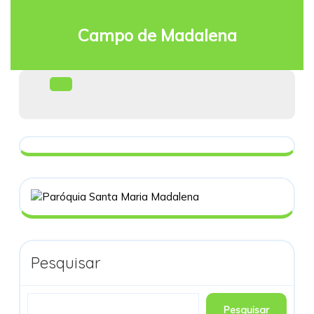
Skip
to
Campo de Madalena
content
Facebook
Open
Menu
Pesquisar
Pesquisar