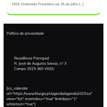
1918. Ordenado Presbítero em 26 de Julho [...]
Santos
Política de privacidade
Residência Paroquial
R. José de Augusto Seixas, n.º 3
Campo 3515-360 VISEU
[ics_calendar
url="https://www.liturgia.pt/agenda/agenda2025.ics"
view="list" eventdesc="true" limitdays="1"
whitetext="true"]