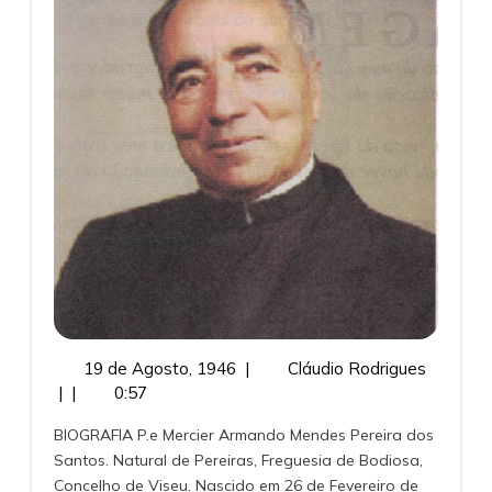
Mendes
Pereira
dos
Santos
19
Pe.
19 de Agosto, 1946
|
Cláudio Rodrigues
de
Mercier
|
|
0:57
Agosto,
Armand
BIOGRAFIA P.e Mercier Armando Mendes Pereira dos
1946
Mendes
Santos. Natural de Pereiras, Freguesia de Bodiosa,
Pereira
Concelho de Viseu. Nascido em 26 de Fevereiro de
dos