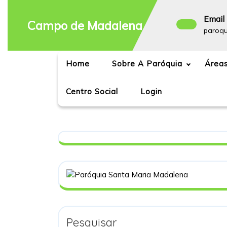
Skip
to
Email 
Campo de Madalena
content
paroq
Home
Sobre A Paróquia
Áreas
Centro Social
Login
Pesquisar