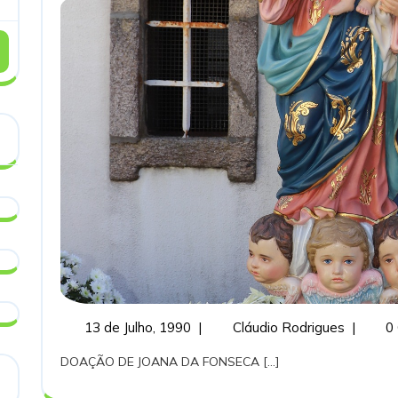
DE
NOSSA
SENHORA
DA
VITÓRIA
13
MOSELO
13 de Julho, 1990
|
Cláudio Rodrigues
|
0
de
CAPELA
DOAÇÃO DE JOANA DA FONSECA [...]
Julho,
DE
1990
NOSSA