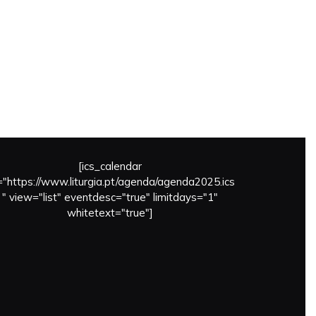
[ics_calendar
l="https://www.liturgia.pt/agenda/agenda2025.ics
" view="list" eventdesc="true" limitdays="1"
whitetext="true"]