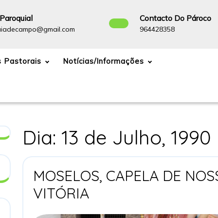
Paroquial
Contacto Do Pároco
paroquiadecampo@gmail.com
964428358
uiadecampo@gmail.com
964428358
 Pastorais
Notícias/Informações
Dia:
13 de Julho, 1990
MOSELOS, CAPELA DE NOS
MOSELOS,
VITÓRIA
CAPELA