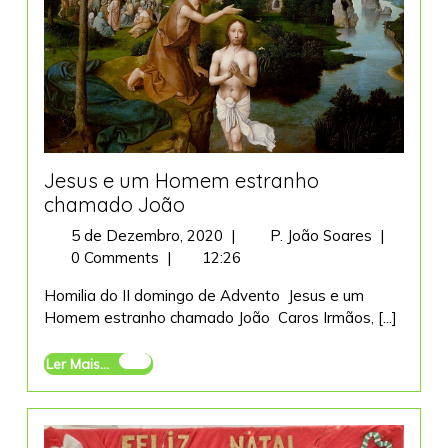
Jesus e um Homem estranho
chamado João
5
Jesus
5 de Dezembro, 2020
|
P. João Soares
|
de
e
0 Comments
|
12:26
Dezembro,
um
Homilia do II domingo de Advento Jesus e um
2020
Homem
Homem estranho chamado João Caros Irmãos, [...]
estranho
chamado
Ler
Ler Mais...
João
Mais...