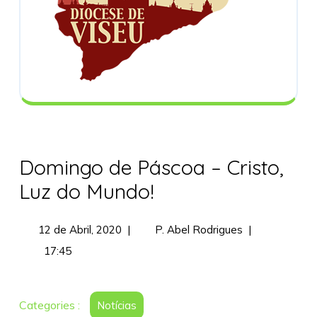
Domingo de Páscoa – Cristo,
Luz do Mundo!
12
Domingo
12 de Abril, 2020
|
P. Abel Rodrigues
|
de
de
17:45
Abril,
Páscoa
2020
–
Cristo,
Categories :
Notícias
Luz