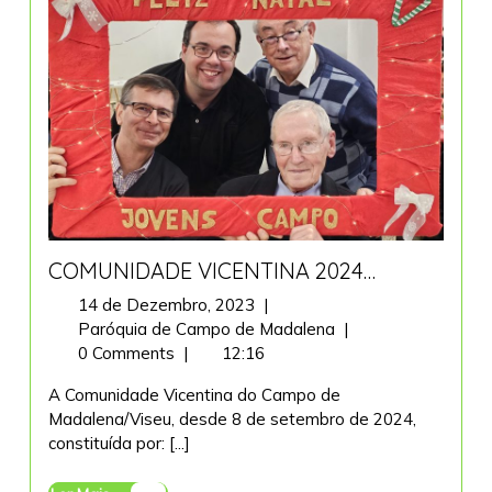
COMUNIDADE VICENTINA 2024…
14
14 de Dezembro, 2023
|
de
COMUNIDADE
Paróquia de Campo de Madalena
|
Dezembro,
VICENTINA
0 Comments
|
12:16
2023
2024…
A Comunidade Vicentina do Campo de
Madalena/Viseu, desde 8 de setembro de 2024,
constituída por: [...]
Ler