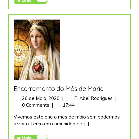
Ler Mais...
Mais...
Encerramento do Mês de Maria
26
Encerramen
26 de Maio, 2020
|
P. Abel Rodrigues
|
de
do
0 Comments
|
17:44
Maio,
Mês
Vivemos este ano o mês de maio sem podermos
2020
de
rezar o Terço em comunidade e [...]
Maria
Ler
Ler Mais...