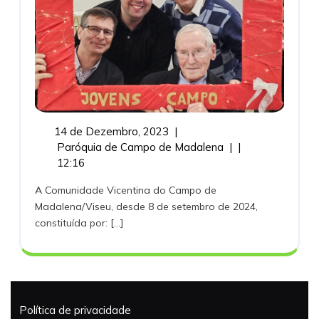
14
14 de Dezembro, 2023
|
de
COMUNIDADE
Paróquia de Campo de Madalena
|
|
Dezembro,
VICENTINA
12:16
2023
2024…
A Comunidade Vicentina do Campo de
Madalena/Viseu, desde 8 de setembro de 2024,
constituída por: [...]
Política de privacidade