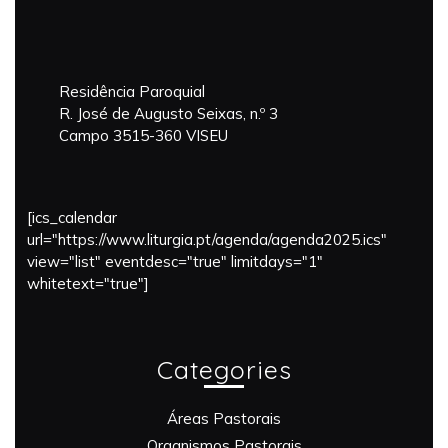
Residência Paroquial
R. José de Augusto Seixas, n.º 3
Campo 3515-360 VISEU
[ics_calendar
url="https://www.liturgia.pt/agenda/agenda2025.ics"
view="list" eventdesc="true" limitdays="1"
whitetext="true"]
Categories
Áreas Pastorais
Organismos Pastorais