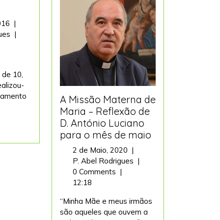
12
2016
|
de
ACAGRUP
gues
|
Junho,
do
2016
1184
em
 de 10,
Arões
ealizou-
–
pamento
A Missão Materna de
Serra
da
Maria – Reflexão de
Freita
D. António Luciano
para o mês de maio
2
2 de Maio, 2020
|
de
A
P. Abel Rodrigues
|
Maio,
Missão
0 Comments
|
2020
Materna
12:18
de
“Minha Mãe e meus irmãos
Maria
são aqueles que ouvem a
–