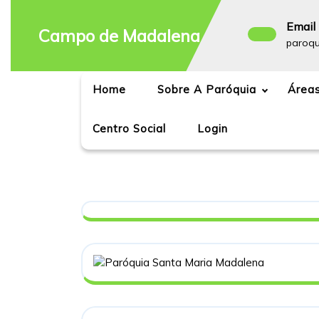
Skip
to
Email 
Campo de Madalena
content
paroq
Home
Sobre A Paróquia
Áreas
Centro Social
Login