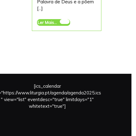
Palavra de Deus e a põem
Reflexão
[...]
de
D.
Ler
Ler Mais...
António
Mais...
Luciano
para
o
mês
de
maio
[ics_calendar
l="https://www.liturgia.pt/agenda/agenda2025.ics
" view="list" eventdesc="true" limitdays="1"
whitetext="true"]