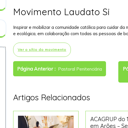
Movimento Laudato Si
Inspirar e mobilizar a comunidade católica para cuidar da
e ecológica, em colaboração com todas as pessoas de b
Ver o sítio do movimento
Navegação
Older
Página Anterior
Pá
Pastoral Penitenciária
de
Posts
artigos
Artigos Relacionados
ACAGRUP do 1
em Arões – Se