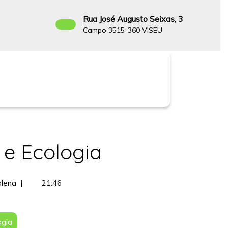
Rua José Augusto Seixas, 3
Campo 3515-360 VISEU
Facebook
 e Ecologia
Pastoral
lena
|
21:46
do
Ambiente
e
ogia
Ecologia