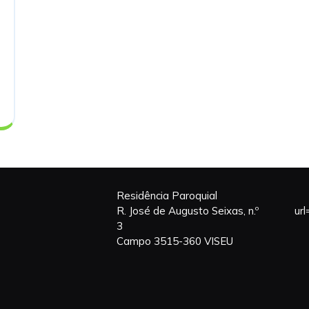
Residência Paroquial
R. José de Augusto Seixas, n.º
ur
3
Campo 3515-360 VISEU