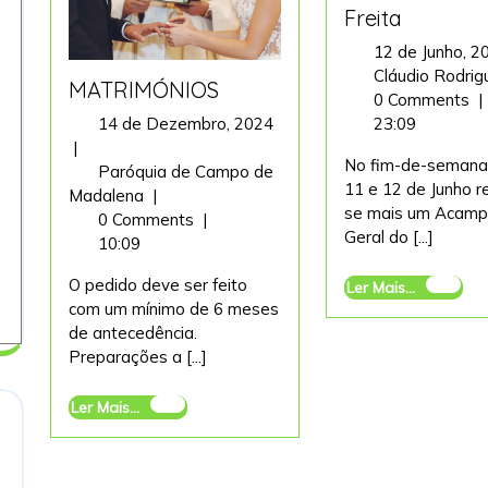
Freita
12 de Junho, 
Cláudio Rodri
MATRIMÓNIOS
0 Comments
|
14 de Dezembro, 2024
23:09
14
|
No fim-de-semana
de
Paróquia de Campo de
11 e 12 de Junho r
Dezembro,
MATRIMÓNIOS
Madalena
|
se mais um Acam
2024
0 Comments
|
Geral do [...]
10:09
O pedido deve ser feito
Ler
Ler Mais...
com um mínimo de 6 meses
Mais...
de antecedência.
Preparações a [...]
Ler
Ler Mais...
Mais...