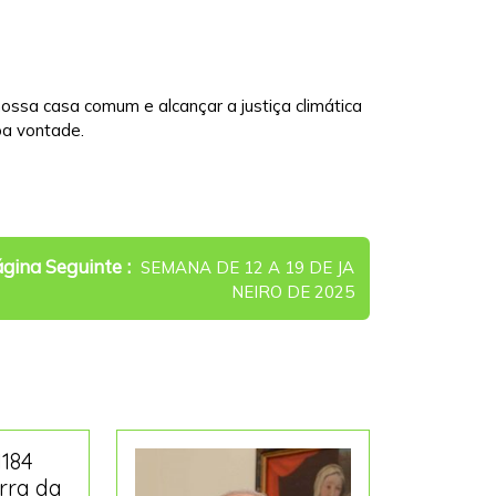
 nossa casa comum e alcançar a justiça climática
oa vontade.
Newer
gina Seguinte
SEMANA DE 12 A 19 DE JA
Posts
NEIRO DE 2025
184
rra da