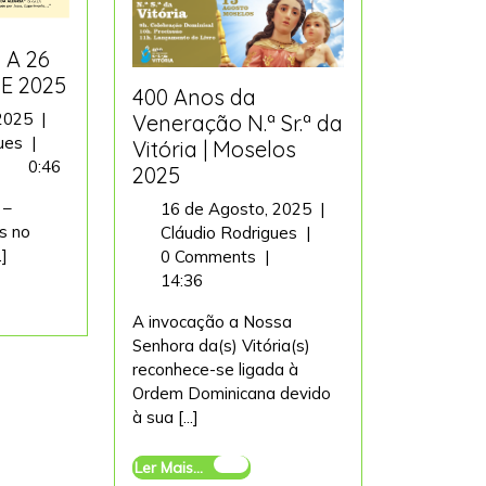
 A 26
E 2025
400 Anos da
19
 2025
|
Veneração N.ª Sr.ª da
SEMANA
de
gues
|
Vitória | Moselos
DE
Janeiro,
0:46
2025
19
2025
 –
16
16 de Agosto, 2025
|
A
es no
400
de
Cláudio Rodrigues
|
26
.]
Anos
Agosto,
0 Comments
|
DE
da
2025
14:36
JANEIRO
Veneração
DE
A invocação a Nossa
N.ª
2025
Senhora da(s) Vitória(s)
Sr.ª
reconhece-se ligada à
da
Ordem Dominicana devido
Vitória
à sua [...]
|
Moselos
Ler
Ler Mais...
2025