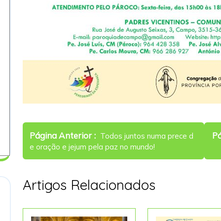
Navegação
Older
Página Anterior
Pá
Todos juntos numa prece d
de
Posts
e oração e jejum pela paz no mundo!
artigos
Artigos Relacionados