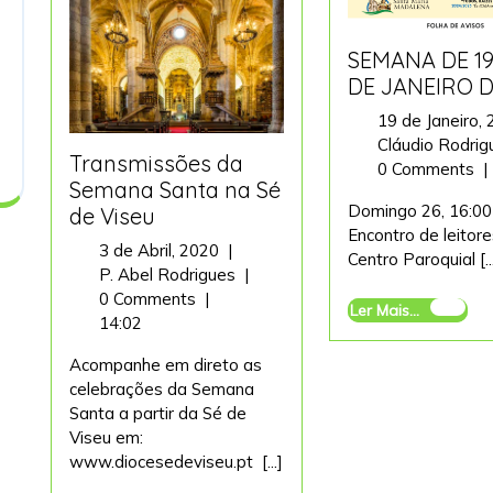
SEMANA DE 19
DE JANEIRO D
19 de Janeiro,
Cláudio Rodri
Transmissões da
0 Comments
|
Semana Santa na Sé
Domingo 26, 16:00
de Viseu
Encontro de leitor
3
3 de Abril, 2020
|
Centro Paroquial [..
de
Transmissões
P. Abel Rodrigues
|
Abril,
da
0 Comments
|
Ler
Ler Mais...
2020
Semana
14:02
Mais...
Santa
Acompanhe em direto as
na
celebrações da Semana
Sé
Santa a partir da Sé de
de
Viseu em:
Viseu
www.diocesedeviseu.pt [...]