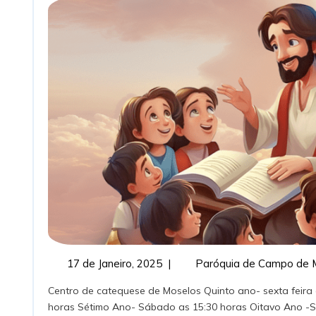
Cate
17
17 de Janeiro, 2025
|
Paróquia de Campo de 
de
Centro de catequese de Moselos Quinto ano- sexta feira as 20 horas Sexto Ano- quarta feira as 18:15
Janeiro,
horas Sétimo Ano- Sábado as 15:30 horas Oitavo Ano -Sá
2025