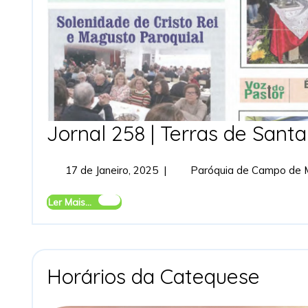
Jornal 258 | Terras de Sant
17
17 de Janeiro, 2025
|
Paróquia de Campo de 
de
Janeiro,
Ler
Ler Mais...
2025
Mais...
Horá
Horários da Catequese
da