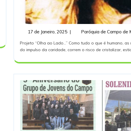
17
17 de Janeiro, 2025
|
Paróquia de Campo de 
de
Projeto “Olha ao Lado…” Como tudo o que é humano, as nossas instituições, mesmo as que nasceram
Janeiro,
do impulso da caridade, correm o risco de cristalizar, estiol
2025