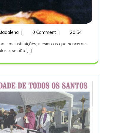
Olha
Madalena
|
0 Comment
|
20:54
ao
lado
ar e, se não [...]