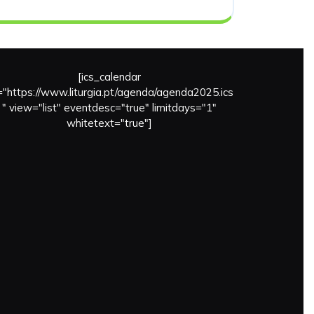
[ics_calendar
l="https://www.liturgia.pt/agenda/agenda2025.ics
" view="list" eventdesc="true" limitdays="1"
whitetext="true"]