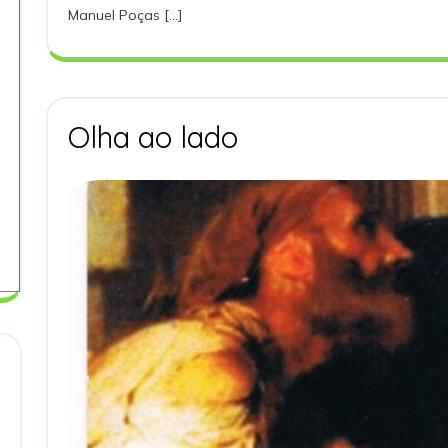
Manuel Poças [...]
Olha
Olha ao lado
ao
lado