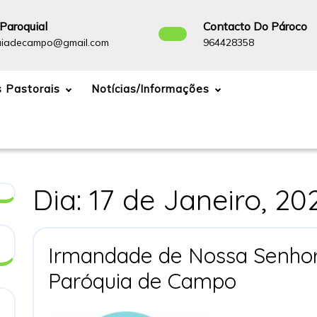
Paroquial
Contacto Do Pároco
paroquiadecampo@gmail.com
964428358
uiadecampo@gmail.com
964428358
 Pastorais
Notícias/Informações
Dia:
17 de Janeiro, 20
Irmandade de Nossa Senhor
Irmand
Paróquia de Campo
de