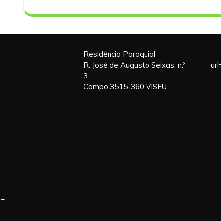
Residência Paroquial
R. José de Augusto Seixas, n.º
ur
3
Campo 3515-360 VISEU
 –