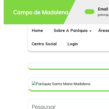
Skip
to
Email 
Campo de Madalena
content
paroq
Home
Sobre A Paróquia
Áreas
Centro Social
Login
Pesquisar