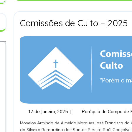
Comissões de Culto – 2025
C
–
17
17 de Janeiro, 2025
|
Paróquia de Campo de 
de
Moselos Armindo de Almeida Marques José Francisco da Costa Machado Vila Nova Adelino Rodrigues
Janeiro,
da Silveira Bernardino dos Santos Pereira Raúl Gonçalv
2025