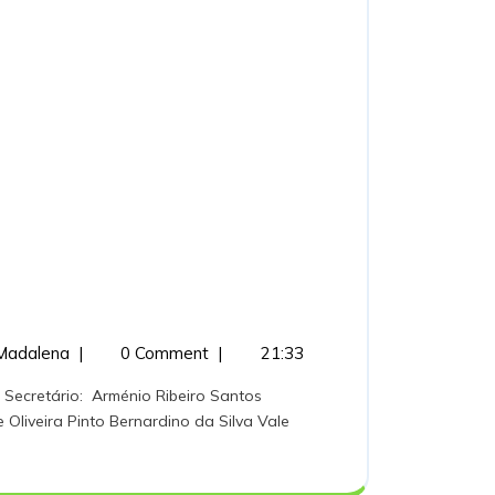
a
Irmandade
Madalena
|
0 Comment
|
21:33
de
Nossa
Oliveira Pinto Bernardino da Silva Vale
Senhora
do
Rosário