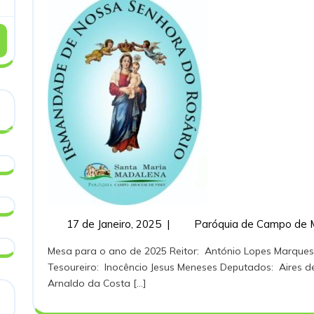
Nossa
Senhora
do
Rosário
da
Paróqui
de
Campo
17
17 de Janeiro, 2025
|
Paróquia de Campo de 
de
Mesa para o ano de 2025 Reitor: António Lopes Marques Secretário: Arménio Ribeiro Santos
Janeiro,
Tesoureiro: Inocêncio Jesus Meneses Deputados: Aires de 
2025
Arnaldo da Costa [...]