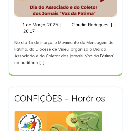
do
Associado
1
MMF
1 de Março, 2025
|
Cláudio Rodrigues
|
|
e
de
|
20:17
do
Março,
Dia
No dia 15 de março, o Movimento da Mensagem de
2025
do
Coletor
Fátima, da Diocese de Viseu, organiza o Dia do
Associado
Associado e do Coletor dos Jornais ‘Voz da Fátima’,
e
dos
no auditório [...]
do
Jornais
Coletor
dos
‘Voz
Jornais
da
‘Voz
CONF
da
CONFIÇÕES – Horários
Fátima’
Fátima’
–
Horári