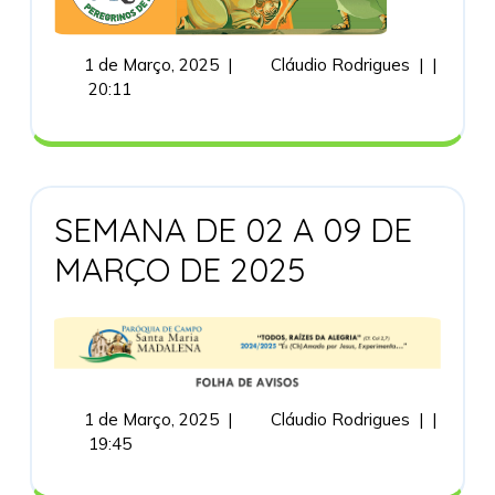
1
CONFIÇÕE
1 de Março, 2025
|
Cláudio Rodrigues
|
|
de
–
20:11
Março,
Horários
2025
SEMANA DE 02 A 09 DE
SEMANA
MARÇO DE 2025
DE
02
A
09
1
SEMANA
1 de Março, 2025
|
Cláudio Rodrigues
|
|
de
DE
19:45
DE
Março,
02
2025
A