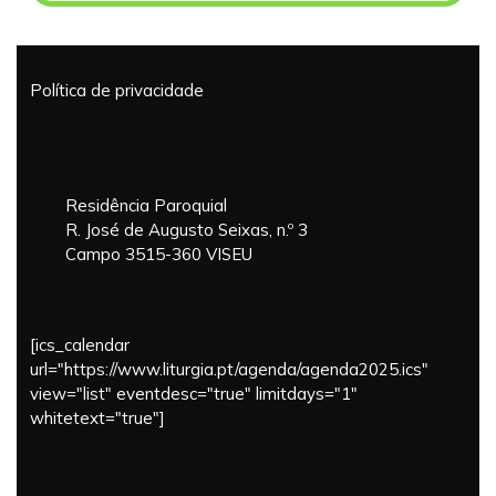
MARÇO
09
DE
DE
MARÇO
2025
Política de privacidade
DE
2025
Residência Paroquial
R. José de Augusto Seixas, n.º 3
Campo 3515-360 VISEU
[ics_calendar
url="https://www.liturgia.pt/agenda/agenda2025.ics"
view="list" eventdesc="true" limitdays="1"
whitetext="true"]