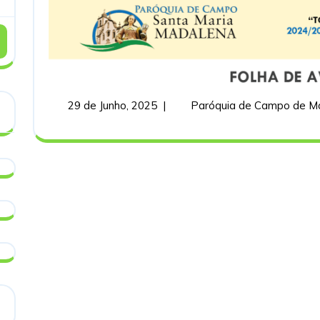
29
DE
JUNHO
A
29
29 de Junho, 2025
|
Paróquia de Campo de M
06
de
DE
Junho,
2025
JULHO
DE
2025