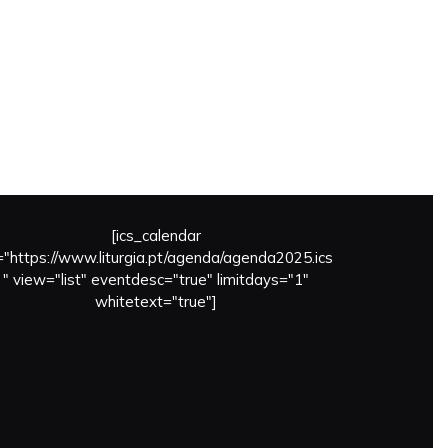
[ics_calendar
l="https://www.liturgia.pt/agenda/agenda2025.ics
" view="list" eventdesc="true" limitdays="1"
whitetext="true"]