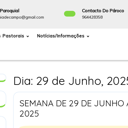
Paroquial
Contacto Do Pároco
paroquiadecampo@gmail.com
964428358
uiadecampo@gmail.com
964428358
 Pastorais
Notícias/Informações
Dia:
29 de Junho, 202
SEMANA DE 29 DE JUNHO 
SEMANA
2025
DE