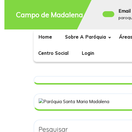
Skip
to
Email 
Campo de Madalena
content
paroq
Home
Sobre A Paróquia
Áreas
Centro Social
Login
Pesquisar