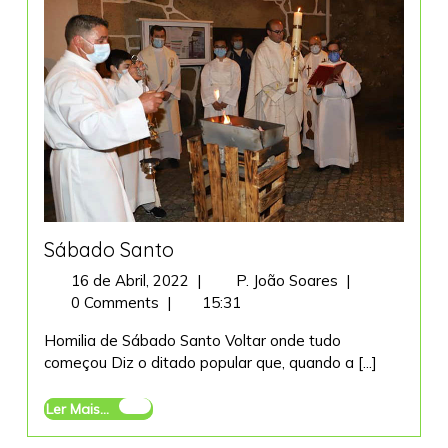
Sábado Santo
16
Sábado
16 de Abril, 2022
|
P. João Soares
|
de
Santo
0 Comments
|
15:31
Abril,
Homilia de Sábado Santo Voltar onde tudo
2022
começou Diz o ditado popular que, quando a [...]
Ler
Ler Mais...
Mais...