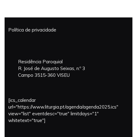
Política de privacidade
Residência Paroquial
R. José de Augusto Seixas, n.º 3
Campo 3515-360 VISEU
[ics_calendar
url="https://www.liturgia.pt/agenda/agenda2025.ics"
view="list" eventdesc="true" limitdays="1"
whitetext="true"]