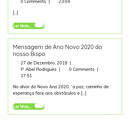
de
do
0 Comments
|
23:04
Maio,
Corpo
[...]
2021
de
Deus
Ler
Ler Mais...
Mais...
Mensagem de Ano Novo 2020 do
nosso Bispo
27
27 de Dezembro, 2019
|
Mensagem
de
P. Abel Rodrigues
|
0 Comments
|
de
Dezembro,
17:51
Ano
2019
No alvor do Novo Ano 2020, “a paz, caminho de
Novo
esperança face aos obstáculos e [...]
2020
do
Ler
Ler Mais...
nosso
Mais...
Bispo