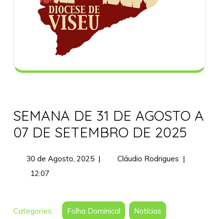
SEMANA DE 31 DE AGOSTO A
07 DE SETEMBRO DE 2025
30
SEMANA
30 de Agosto, 2025
|
Cláudio Rodrigues
|
de
DE
12:07
Agosto,
31
2025
DE
AGOSTO
Categories :
Folha Dominical
Notícias
A