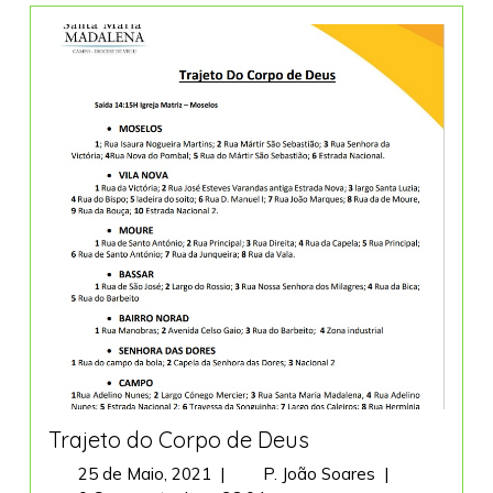
Trajeto do Corpo de Deus
25
Trajeto
25 de Maio, 2021
|
P. João Soares
|