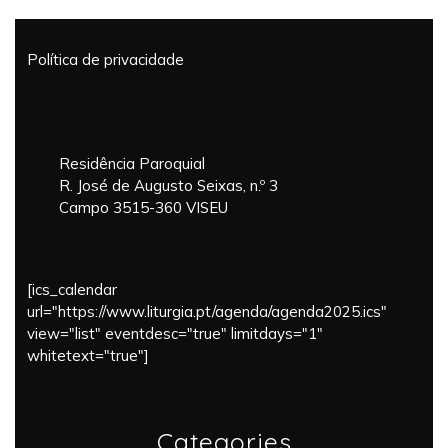
Política de privacidade
Residência Paroquial
R. José de Augusto Seixas, n.º 3
Campo 3515-360 VISEU
[ics_calendar
url="https://www.liturgia.pt/agenda/agenda2025.ics"
view="list" eventdesc="true" limitdays="1"
whitetext="true"]
Categories