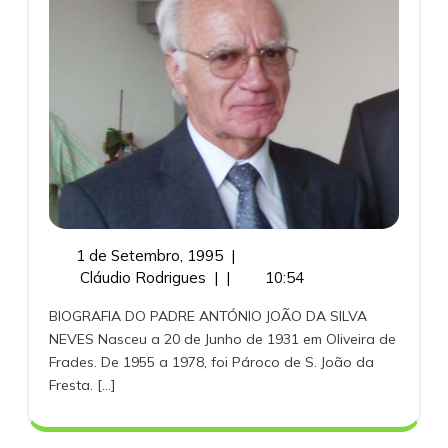
Silva
Neves
1
1 de Setembro, 1995
|
Pe.
de
Cláudio Rodrigues
|
|
10:54
António
Setembro,
BIOGRAFIA DO PADRE ANTÓNIO JOÃO DA SILVA
João
1995
NEVES Nasceu a 20 de Junho de 1931 em Oliveira de
da
Frades. De 1955 a 1978, foi Pároco de S. João da
Silva
Fresta. [...]
Neves