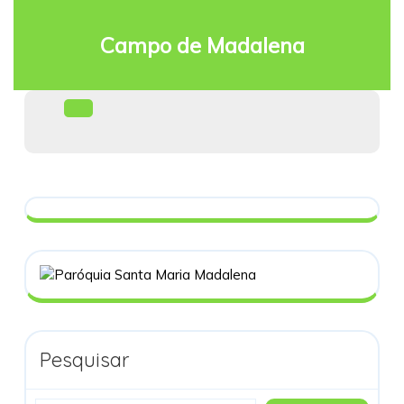
Skip
to
Campo de Madalena
content
Facebook
Open
Menu
Pesquisar